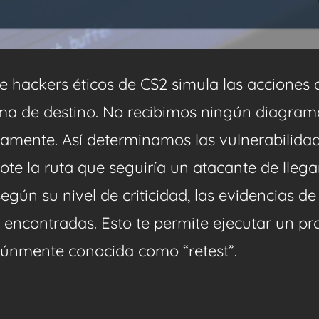
 hackers éticos de CS2 simula las acciones q
a de destino. No recibimos ningún diagrama 
camente. Así determinamos las vulnerabilida
ote la ruta que seguiría un atacante de lleg
egún su nivel de criticidad, las evidencias d
 encontradas. Esto te permite ejecutar un p
múnmente conocida como “retest”.