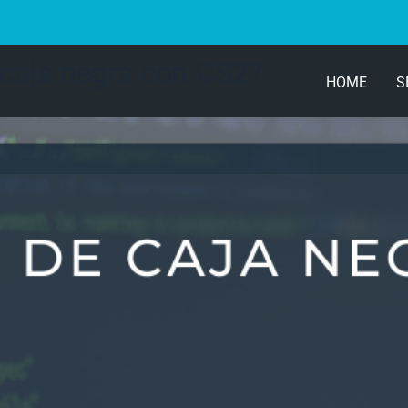
 caja negra con CS2?
HOME
S