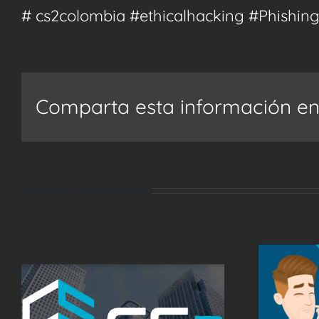
# cs2colombia #ethicalhacking #Phishin
Comparta esta información en s
Artículos relacionados