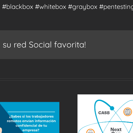
g #blackbox #whitebox #graybox #pentestin
u red Social favorita!