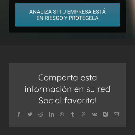
ANALIZA SI TU EMPRESA ESTÁ
EN RIESGO Y PROTEGELA
Comparta esta
información en su red
Social favorita!
Facebook
Twitter
Reddit
LinkedIn
WhatsApp
Tumblr
Pinterest
Vk
Xing
Correo
electrón