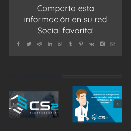
Comparta esta
información en su red
Social favorita!
Facebook
Twitter
Reddit
LinkedIn
WhatsApp
Tumblr
Pinterest
Vk
Xing
Correo
electrón
Artículos relacionados