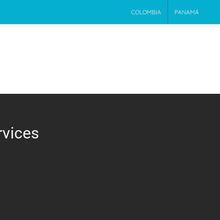
COLOMBIA
PANAMÁ
ERVICIOS
CERTIFICATE
BLOG
CONTACTO
rvices