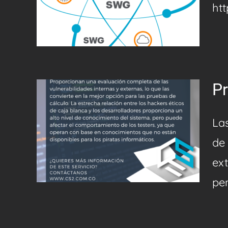
ht
Pr
La
de 
ex
pen