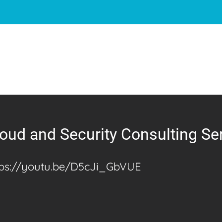
HOME
S
oud and Security Consulting Se
tps://youtu.be/D5cJi_GbVUE