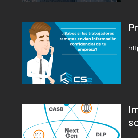
P
ht
I
so